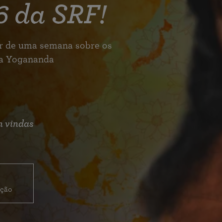
6 da SRF!
r de uma semana sobre os
sa Yogananda
m vindas
ção