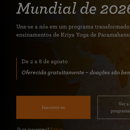
Mundial de 202
Una-se a nós em um programa transformado
ensinamentos de Kriya Yoga de Paramahan
De 2 a 8 de agosto
Oferecida gratuitamente – doações são be
Ver a
Inscreva-se
programa
Já se inscreveu?
Entrar