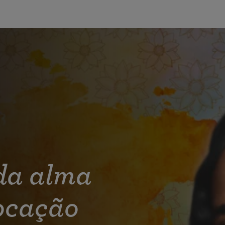
 da alma
ocação